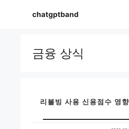
컨
텐
chatgptband
츠
로
건
너
뛰
금융 상식
기
리볼빙 사용 신용점수 영향