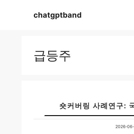
컨
텐
chatgptband
츠
로
건
너
뛰
급등주
기
숏커버링 사례연구: 
2026-06-