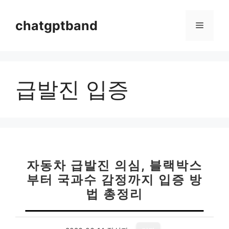
컨
텐
chatgptband
메
츠
로
뉴
건
너
급발진 입증
뛰
기
자동차 급발진 의심, 블랙박스
부터 국과수 감정까지 입증 방
법 총정리