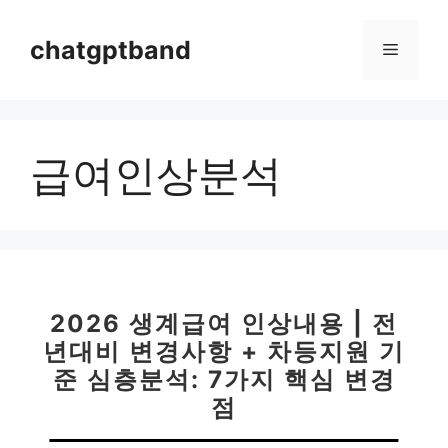
컨
텐
chatgptband
메
츠
로
뉴
건
너
급여인상분석
뛰
기
2026 생계급여 인상내용 | 전
년대비 변경사항 + 차등지원 기
준 심층분석: 7가지 핵심 변경
점