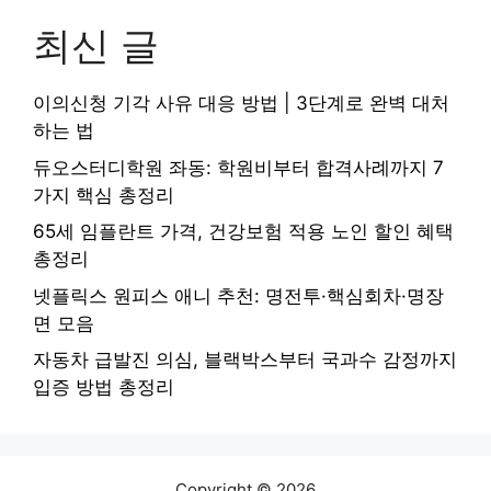
최신 글
이의신청 기각 사유 대응 방법 | 3단계로 완벽 대처
하는 법
듀오스터디학원 좌동: 학원비부터 합격사례까지 7
가지 핵심 총정리
65세 임플란트 가격, 건강보험 적용 노인 할인 혜택
총정리
넷플릭스 원피스 애니 추천: 명전투·핵심회차·명장
면 모음
자동차 급발진 의심, 블랙박스부터 국과수 감정까지
입증 방법 총정리
Copyright © 2026