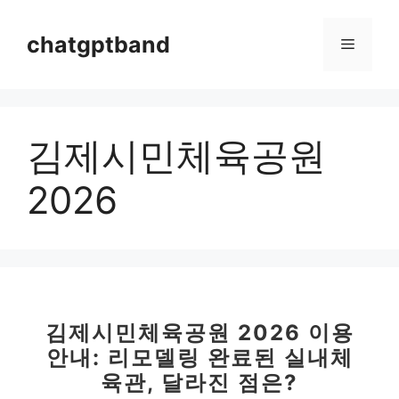
컨
텐
chatgptband
메
츠
로
뉴
건
너
김제시민체육공원
뛰
기
2026
김제시민체육공원 2026 이용
안내: 리모델링 완료된 실내체
육관, 달라진 점은?