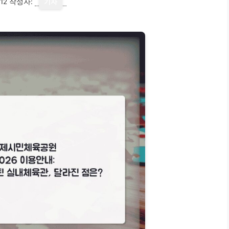
12
작성자:
기자