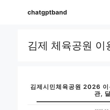
컨
텐
chatgptband
츠
로
건
너
뛰
김제 체육공원 이
기
김제시민체육공원 2026 
관, 