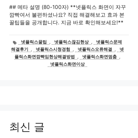
## 메타 설명 (80-100자) **넷플릭스 화면이 자꾸
깜빡여서 불편하셨나요? 직접 해결해보고 효과 본
꿀팁들을 공개합니다. 지금 바로 확인해보세요!**
태
넷플릭스꿀팁
,
넷플릭스끊김현상
,
넷플릭스문제
그
해결후기
,
넷플릭스시청경험
,
넷플릭스오류해결
,
넷
플릭스화면깜빡임현상해결방법
,
넷플릭스화면멈춤
,
넷플릭스화면이상
최신 글