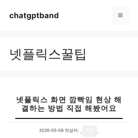
컨
텐
chatgptband
메
츠
로
뉴
건
너
넷플릭스꿀팁
뛰
기
넷플릭스 화면 깜빡임 현상 해
결하는 방법 직접 해봤어요
2026-05-08
작성자:
기자