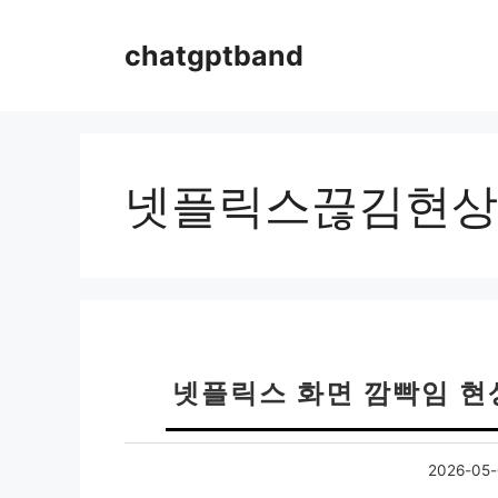
컨
텐
chatgptband
츠
로
건
너
뛰
넷플릭스끊김현상
기
넷플릭스 화면 깜빡임 현
2026-05-