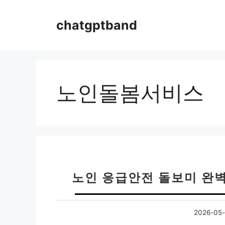
컨
텐
chatgptband
츠
로
건
너
뛰
노인돌봄서비스
기
노인 응급안전 돌보미 완벽
2026-05-