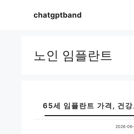
컨
텐
chatgptband
츠
로
건
너
뛰
노인 임플란트
기
65세 임플란트 가격, 건
2026-06-