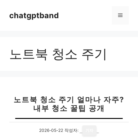
컨
텐
chatgptband
메
츠
로
뉴
건
너
노트북 청소 주기
뛰
기
노트북 청소 주기 얼마나 자주?
내부 청소 꿀팁 공개
2026-05-22
작성자:
기자