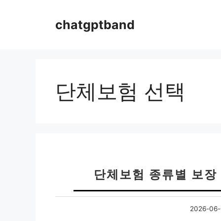
컨
텐
chatgptband
츠
로
건
너
뛰
단체보험 선택
기
단체보험 종류별 보장 
2026-06-