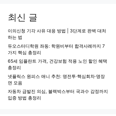
최신 글
이의신청 기각 사유 대응 방법 | 3단계로 완벽 대처
하는 법
듀오스터디학원 좌동: 학원비부터 합격사례까지 7
가지 핵심 총정리
65세 임플란트 가격, 건강보험 적용 노인 할인 혜택
총정리
넷플릭스 원피스 애니 추천: 명전투·핵심회차·명장
면 모음
자동차 급발진 의심, 블랙박스부터 국과수 감정까지
입증 방법 총정리