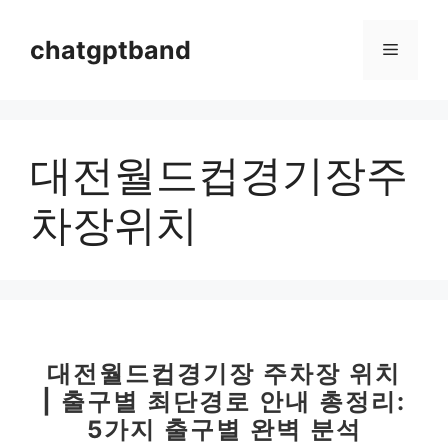
컨
텐
chatgptband
메
츠
로
뉴
건
너
대전월드컵경기장주
뛰
기
차장위치
대전월드컵경기장 주차장 위치
| 출구별 최단경로 안내 총정리:
5가지 출구별 완벽 분석