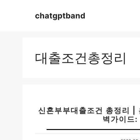
컨
텐
chatgptband
츠
로
건
너
뛰
대출조건총정리
기
신혼부부대출조건 총정리 |
벽가이드: