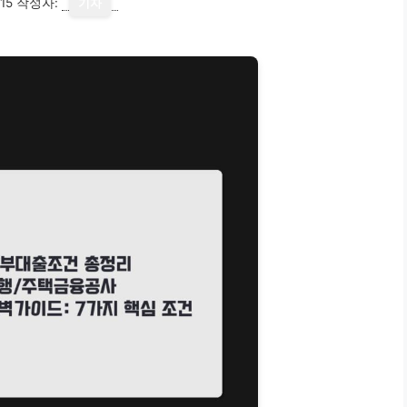
15
작성자:
기자