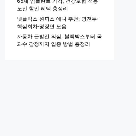
65세 임플란트 가격, 건강보험 적용
노인 할인 혜택 총정리
넷플릭스 원피스 애니 추천: 명전투·
핵심회차·명장면 모음
자동차 급발진 의심, 블랙박스부터 국
과수 감정까지 입증 방법 총정리