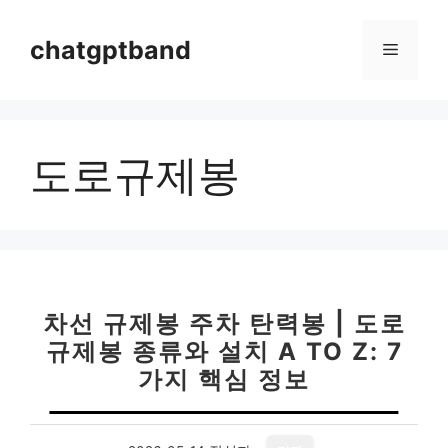
컨
텐
chatgptband
메
츠
로
뉴
건
너
도로규제봉
뛰
기
차선 규제봉 주차 탄력봉 | 도로
규제봉 종류와 설치 A TO Z: 7
가지 핵심 정보