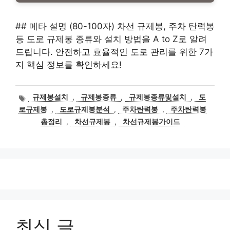
## 메타 설명 (80-100자) 차선 규제봉, 주차 탄력봉
등 도로 규제봉 종류와 설치 방법을 A to Z로 알려
드립니다. 안전하고 효율적인 도로 관리를 위한 7가
지 핵심 정보를 확인하세요!
태
규제봉설치
,
규제봉종류
,
규제봉종류및설치
,
도
그
로규제봉
,
도로규제봉분석
,
주차탄력봉
,
주차탄력봉
총정리
,
차선규제봉
,
차선규제봉가이드
최신 글