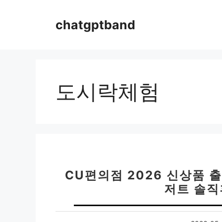
컨
텐
chatgptband
츠
로
건
너
뛰
도시락체험
기
CU편의점 2026 신상품 출시
저트 솔직