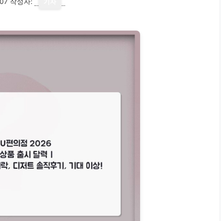
07
작성자:
기자