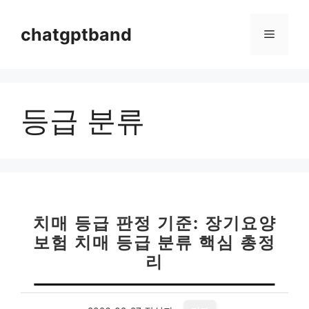
컨
텐
chatgptband
메
츠
로
뉴
건
너
등급 분류
뛰
기
치매 등급 판정 기준: 장기요양
보험 치매 등급 분류 핵심 총정
리