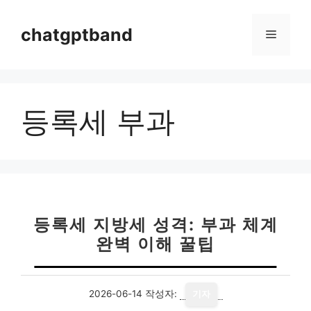
컨
텐
chatgptband
메
츠
로
뉴
건
너
등록세 부과
뛰
기
등록세 지방세 성격: 부과 체계
완벽 이해 꿀팁
2026-06-14
작성자:
기자