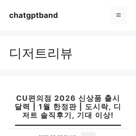
컨
텐
chatgptband
메
츠
로
뉴
건
너
디저트리뷰
뛰
기
CU편의점 2026 신상품 출시
달력 | 1월 한정판 | 도시락, 디
저트 솔직후기, 기대 이상!