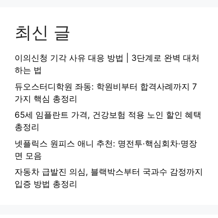
최신 글
이의신청 기각 사유 대응 방법 | 3단계로 완벽 대처
하는 법
듀오스터디학원 좌동: 학원비부터 합격사례까지 7
가지 핵심 총정리
65세 임플란트 가격, 건강보험 적용 노인 할인 혜택
총정리
넷플릭스 원피스 애니 추천: 명전투·핵심회차·명장
면 모음
자동차 급발진 의심, 블랙박스부터 국과수 감정까지
입증 방법 총정리