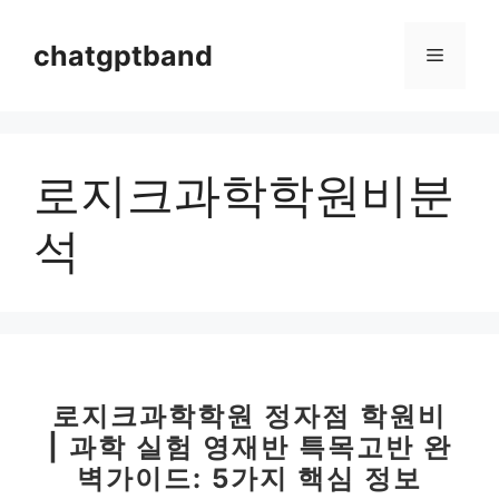
컨
텐
chatgptband
메
츠
로
뉴
건
너
로지크과학학원비분
뛰
기
석
로지크과학학원 정자점 학원비
| 과학 실험 영재반 특목고반 완
벽가이드: 5가지 핵심 정보