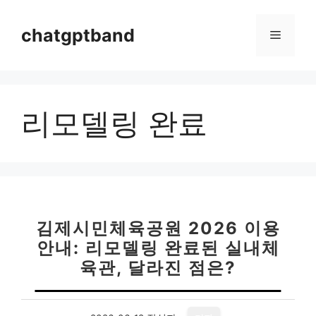
컨
텐
chatgptband
메
츠
로
뉴
건
너
리모델링 완료
뛰
기
김제시민체육공원 2026 이용
안내: 리모델링 완료된 실내체
육관, 달라진 점은?