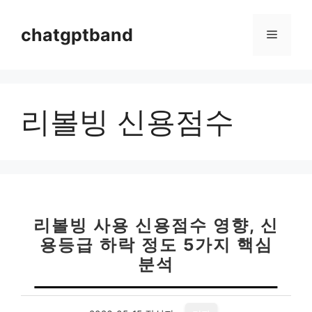
컨
텐
chatgptband
메
츠
로
뉴
건
너
리볼빙 신용점수
뛰
기
리볼빙 사용 신용점수 영향, 신
용등급 하락 정도 5가지 핵심
분석