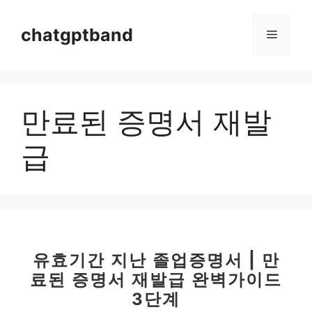
컨
텐
chatgptband
메
츠
로
뉴
건
너
만료된 증명서 재발
뛰
기
급
유효기간 지난 졸업증명서 | 만
료된 증명서 재발급 완벽가이드
3단계