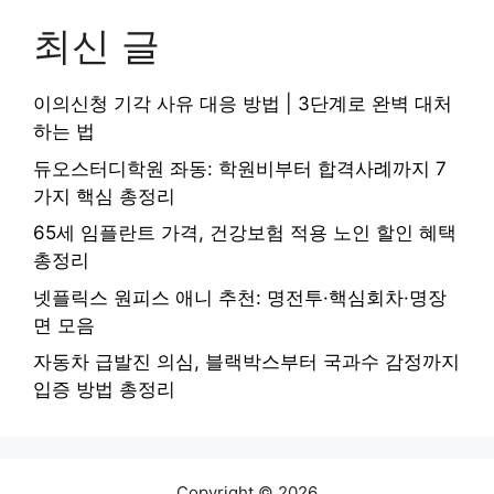
최신 글
이의신청 기각 사유 대응 방법 | 3단계로 완벽 대처
하는 법
듀오스터디학원 좌동: 학원비부터 합격사례까지 7
가지 핵심 총정리
65세 임플란트 가격, 건강보험 적용 노인 할인 혜택
총정리
넷플릭스 원피스 애니 추천: 명전투·핵심회차·명장
면 모음
자동차 급발진 의심, 블랙박스부터 국과수 감정까지
입증 방법 총정리
Copyright © 2026