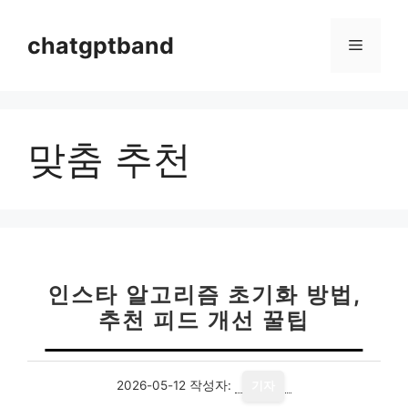
컨
텐
chatgptband
메
츠
로
뉴
건
너
맞춤 추천
뛰
기
인스타 알고리즘 초기화 방법,
추천 피드 개선 꿀팁
2026-05-12
작성자:
기자