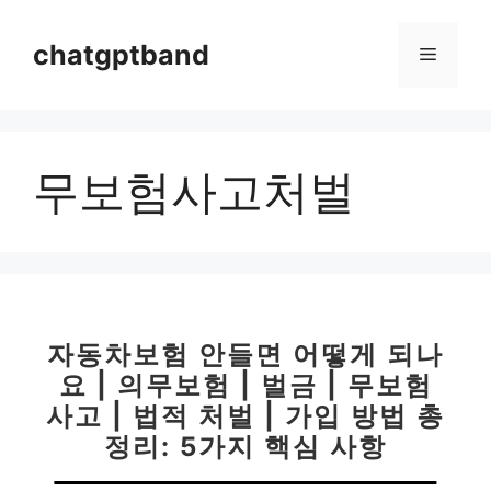
컨
텐
chatgptband
메
츠
로
뉴
건
너
무보험사고처벌
뛰
기
자동차보험 안들면 어떻게 되나
요 | 의무보험 | 벌금 | 무보험
사고 | 법적 처벌 | 가입 방법 총
정리: 5가지 핵심 사항