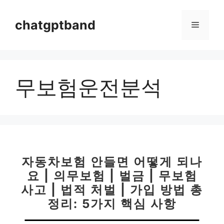
컨
텐
chatgptband
메
츠
로
뉴
건
너
무보험운전분석
뛰
기
자동차보험 안들면 어떻게 되나
요 | 의무보험 | 벌금 | 무보험
사고 | 법적 처벌 | 가입 방법 총
정리: 5가지 핵심 사항