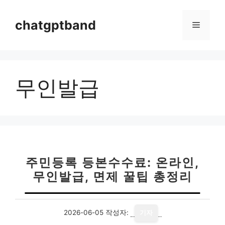
컨
텐
chatgptband
메
츠
로
뉴
건
너
무인발급
뛰
기
주민등록 등본수수료: 온라인,
무인발급, 면제 꿀팁 총정리
2026-06-05
작성자:
기자