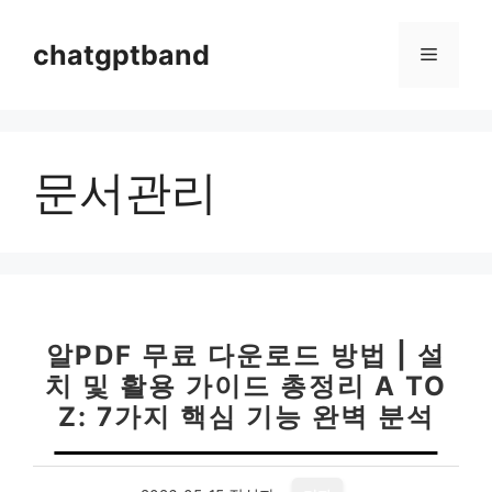
컨
텐
chatgptband
메
츠
로
뉴
건
너
문서관리
뛰
기
알PDF 무료 다운로드 방법 | 설
치 및 활용 가이드 총정리 A TO
Z: 7가지 핵심 기능 완벽 분석