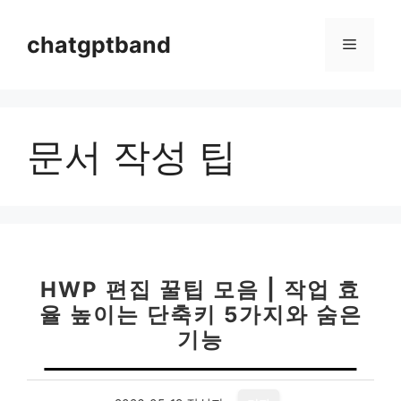
컨
텐
chatgptband
메
츠
로
뉴
건
너
문서 작성 팁
뛰
기
HWP 편집 꿀팁 모음 | 작업 효
율 높이는 단축키 5가지와 숨은
기능