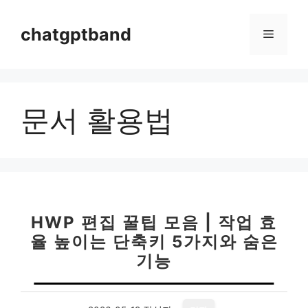
컨
텐
chatgptband
메
츠
로
뉴
건
너
문서 활용법
뛰
기
HWP 편집 꿀팁 모음 | 작업 효
율 높이는 단축키 5가지와 숨은
기능