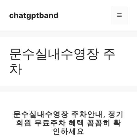
컨
텐
chatgptband
메
츠
로
뉴
건
너
문수실내수영장 주
뛰
기
차
문수실내수영장 주차안내, 정기
회원 무료주차 혜택 꼼꼼히 확
인하세요