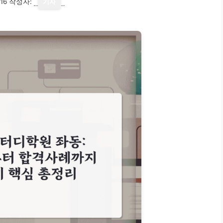
16
작성자:
기자