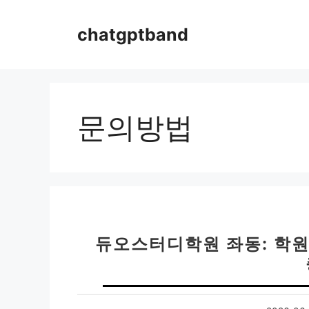
컨
텐
chatgptband
츠
로
건
너
뛰
문의방법
기
듀오스터디학원 좌동: 학