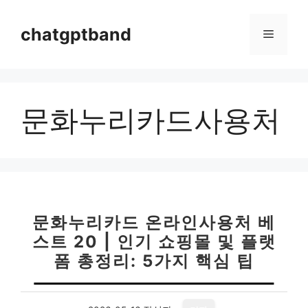
컨
텐
chatgptband
메
츠
로
뉴
건
너
문화누리카드사용처
뛰
기
문화누리카드 온라인사용처 베
스트 20 | 인기 쇼핑몰 및 플랫
폼 총정리: 5가지 핵심 팁