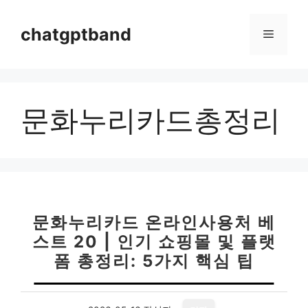
컨
텐
chatgptband
메
츠
로
뉴
건
너
문화누리카드총정리
뛰
기
문화누리카드 온라인사용처 베
스트 20 | 인기 쇼핑몰 및 플랫
폼 총정리: 5가지 핵심 팁