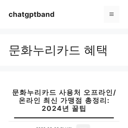
컨
텐
chatgptband
메
츠
로
뉴
건
너
문화누리카드 혜택
뛰
기
문화누리카드 사용처 오프라인/
온라인 최신 가맹점 총정리:
2024년 꿀팁