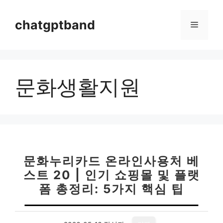
컨
텐
chatgptband
메
츠
로
뉴
건
너
문화생활지원
뛰
기
문화누리카드 온라인사용처 베
스트 20 | 인기 쇼핑몰 및 플랫
폼 총정리: 5가지 핵심 팁