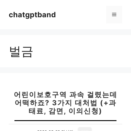
컨
텐
chatgptband
메
츠
로
뉴
건
너
벌금
뛰
기
어린이보호구역 과속 걸렸는데
어떡하죠? 3가지 대처법 (+과
태료, 감면, 이의신청)