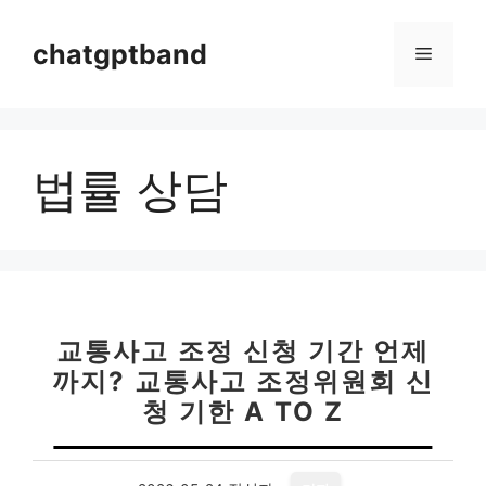
컨
텐
chatgptband
메
츠
로
뉴
건
너
법률 상담
뛰
기
교통사고 조정 신청 기간 언제
까지? 교통사고 조정위원회 신
청 기한 A TO Z