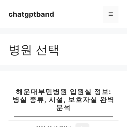
컨
텐
chatgptband
메
츠
로
뉴
건
너
병원 선택
뛰
기
해운대부민병원 입원실 정보:
병실 종류, 시설, 보호자실 완벽
분석