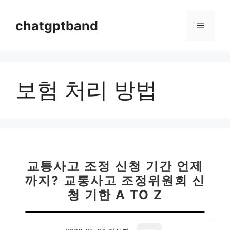
컨
텐
chatgptband
메
츠
로
뉴
건
너
보험 처리 방법
뛰
기
교통사고 조정 신청 기간 언제
까지? 교통사고 조정위원회 신
청 기한 A TO Z