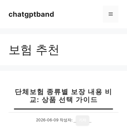
컨
텐
chatgptband
메
츠
로
뉴
건
너
보험 추천
뛰
기
단체보험 종류별 보장 내용 비
교: 상품 선택 가이드
2026-06-09
작성자:
기자