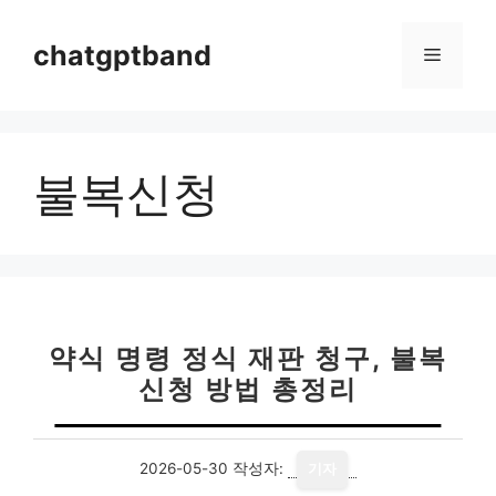
컨
텐
chatgptband
메
츠
로
뉴
건
너
불복신청
뛰
기
약식 명령 정식 재판 청구, 불복
신청 방법 총정리
2026-05-30
작성자:
기자