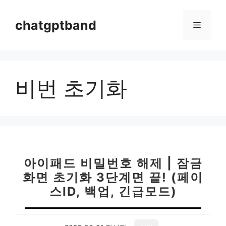
컨
텐
chatgptband
메
츠
로
뉴
건
너
비번 초기화
뛰
기
아이패드 비밀번호 해제 | 잠금
화면 초기화 3단계면 끝! (페이
스ID, 백업, 긴급모드)