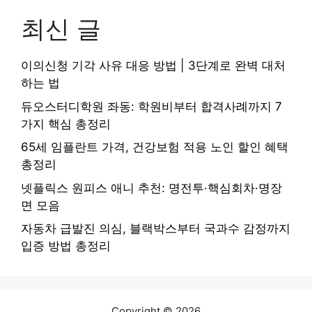
최신 글
이의신청 기각 사유 대응 방법 | 3단계로 완벽 대처
하는 법
듀오스터디학원 좌동: 학원비부터 합격사례까지 7
가지 핵심 총정리
65세 임플란트 가격, 건강보험 적용 노인 할인 혜택
총정리
넷플릭스 원피스 애니 추천: 명전투·핵심회차·명장
면 모음
자동차 급발진 의심, 블랙박스부터 국과수 감정까지
입증 방법 총정리
Copyright © 2026