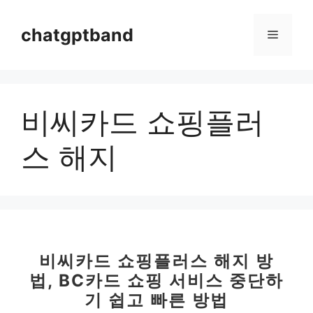
컨
텐
chatgptband
메
츠
로
뉴
건
너
비씨카드 쇼핑플러
뛰
기
스 해지
비씨카드 쇼핑플러스 해지 방
법, BC카드 쇼핑 서비스 중단하
기 쉽고 빠른 방법