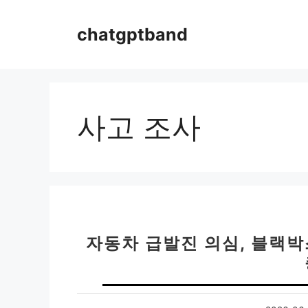
컨
텐
chatgptband
츠
로
건
너
뛰
사고 조사
기
자동차 급발진 의심, 블랙