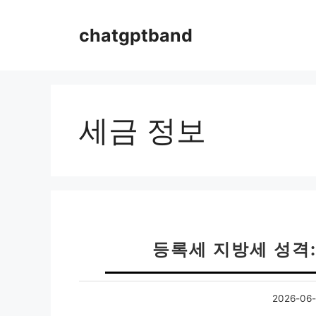
컨
텐
chatgptband
츠
로
건
너
뛰
세금 정보
기
등록세 지방세 성격:
2026-06-