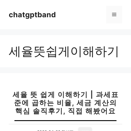
컨
텐
chatgptband
메
츠
로
뉴
건
너
세율뜻쉽게이해하기
뛰
기
세율 뜻 쉽게 이해하기 | 과세표
준에 곱하는 비율, 세금 계산의
핵심 솔직후기, 직접 해봤어요