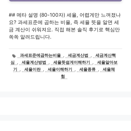
## 메타 설명 (80-100자) 세율, 어렵게만 느껴졌나
요? 과세표준에 곱하는 비율, 즉 세율 뜻을 알면 세
금 계산이 쉬워져요. 직접 해본 솔직 후기로 핵심만
쏙쏙 알려드립니다.
태
과세표준에곱하는비율
,
세금계산법
,
세금계산핵
그
심
,
세율계산방법
,
세율뜻쉽게이해하기
,
세율알아보
기
,
세율이란
,
세율이해하기
,
세율종류
,
세율체
험