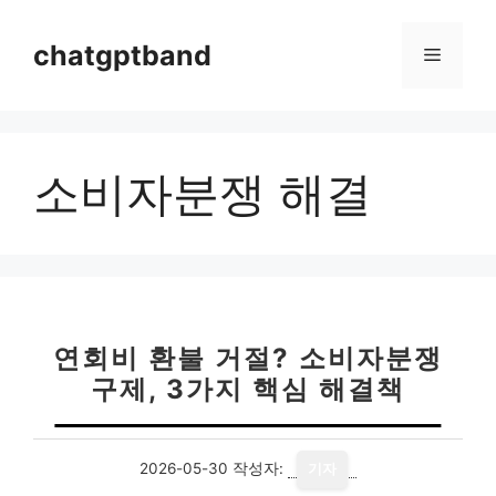
컨
텐
chatgptband
메
츠
로
뉴
건
너
소비자분쟁 해결
뛰
기
연회비 환불 거절? 소비자분쟁
구제, 3가지 핵심 해결책
2026-05-30
작성자:
기자