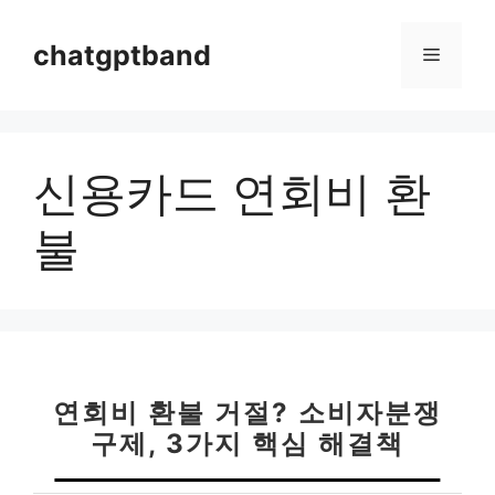
컨
텐
chatgptband
메
츠
로
뉴
건
너
신용카드 연회비 환
뛰
기
불
연회비 환불 거절? 소비자분쟁
구제, 3가지 핵심 해결책