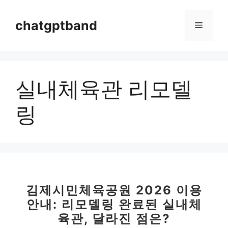
컨
텐
chatgptband
메
츠
로
뉴
건
너
실내체육관 리모델
뛰
기
링
김제시민체육공원 2026 이용
안내: 리모델링 완료된 실내체
육관, 달라진 점은?