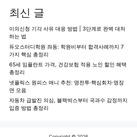
최신 글
이의신청 기각 사유 대응 방법 | 3단계로 완벽 대처
하는 법
듀오스터디학원 좌동: 학원비부터 합격사례까지 7
가지 핵심 총정리
65세 임플란트 가격, 건강보험 적용 노인 할인 혜택
총정리
넷플릭스 원피스 애니 추천: 명전투·핵심회차·명장
면 모음
자동차 급발진 의심, 블랙박스부터 국과수 감정까지
입증 방법 총정리
Copyright © 2026